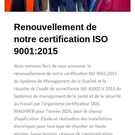
Renouvellement de
notre certification
ISO
9001:2015
Nous sommes fiers de vous annoncer le
renouvellement de notre certification ISO 9001:2015
du Système de Management de la Qualité et la
réussite de l’audit de surveillance ISO 45001 V 2015 du
Systèmes de management de la santé et de la sécurité
au travail par l’organisme certificateur DQS
MAGHREB pour l’année 2024, pour le champ
d’application :Etude et réalisation des installations
électriques pour tout type de chantier en haute
tension, basse tension, réseaux de communication,