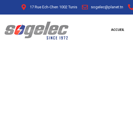
17 Rue Ech-Chen 1002 Tunis
sogelec@planet.tn
ACCUEIL
Renouvell