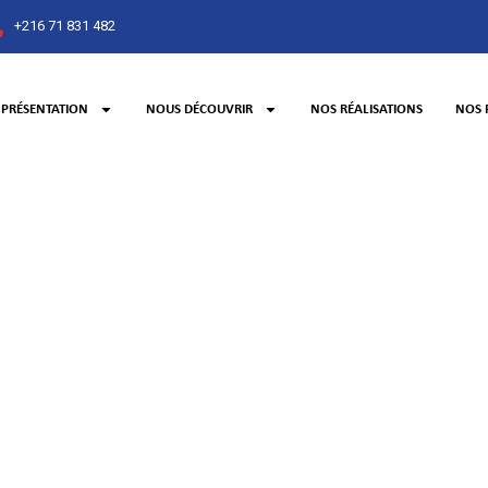
+216 71 831 482
PRÉSENTATION
NOUS DÉCOUVRIR
NOS RÉALISATIONS
NOS 
ement de notre cer