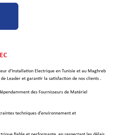
LEC
teur d’Installation Electrique en Tunisie et au Maghreb
de Leader et garantir la satisfaction de nos clients .
ndépendamment des Fournisseurs de Matériel
ntraintes techniques d’environnement et
ctrique fiable et performante, en respectant les délais