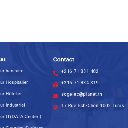
Contact
ces
ur bancaire
+216 71 831 482
ur Hospitalier
+216 71 834 319
ur Hôtelier
sogelec@planet.tn
ur Industriel
17 Rue Ech-Chen 1002 Tunis
ur IT(DATA Center )
ur Grandes Surfaces