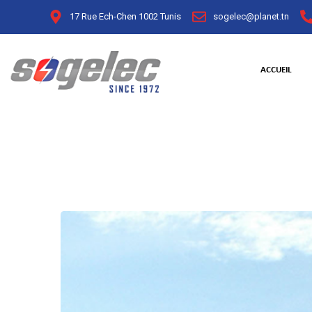
17 Rue Ech-Chen 1002 Tunis
sogelec@planet.tn
ACCUEIL