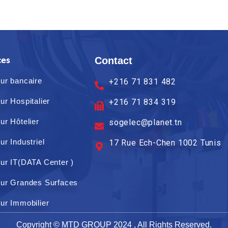
Contact
ces
ur bancaire
+216 71 831 482
ur Hospitalier
+216 71 834 319
ur Hôtelier
sogelec@planet.tn
ur Industriel
17 Rue Ech-Chen 1002 Tunis
ur IT(DATA Center )
ur Grandes Surfaces
ur Immobilier
Copyright © MTD GROUP 2024 , All Rights Reserved.