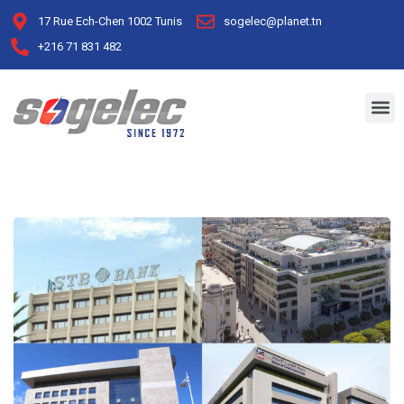
17 Rue Ech-Chen 1002 Tunis
sogelec@planet.tn
+216 71 831 482