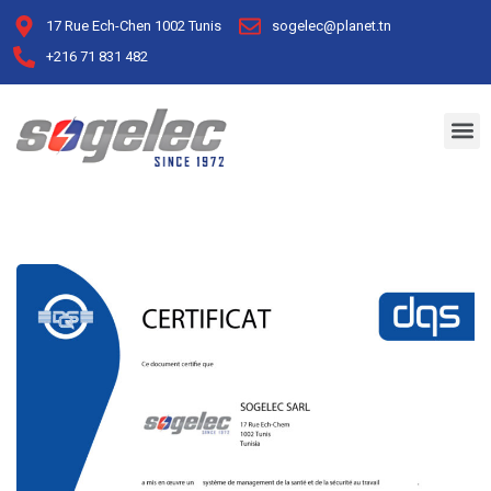
17 Rue Ech-Chen 1002 Tunis
sogelec@planet.tn
+216 71 831 482