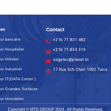
Contact
ces
ur bancaire
+216 71 831 482
ur Hospitalier
+216 71 834 319
ur Hôtelier
sogelec@planet.tn
ur Industriel
17 Rue Ech-Chen 1002 Tunis
ur IT(DATA Center )
ur Grandes Surfaces
ur Immobilier
Copyright © MTD GROUP 2024 , All Rights Reserved.