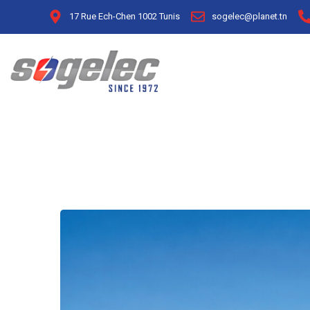
17 Rue Ech-Chen 1002 Tunis
sogelec@planet.tn