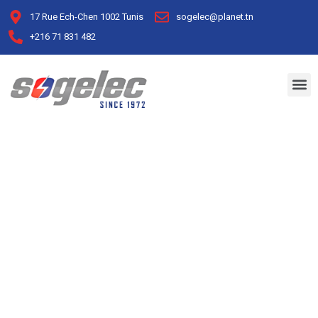
17 Rue Ech-Chen 1002 Tunis
sogelec@planet.tn
+216 71 831 482
Archive for December