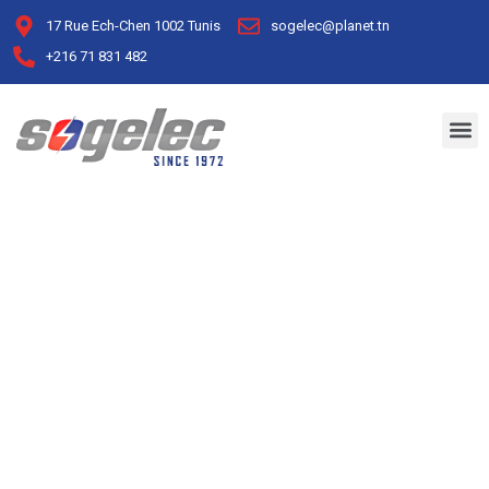
17 Rue Ech-Chen 1002 Tunis
sogelec@planet.tn
+216 71 831 482
Archive for November